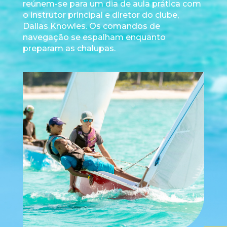
reúnem-se para um dia de aula prática com
o instrutor principal e diretor do clube,
Dallas Knowles. Os comandos de
navegação se espalham enquanto
preparam as chalupas.