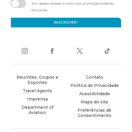
in
Sim, desejo receber e-mails com promoções e ofertas
new
exclusivas.
window)
INSCREVER!
instagram
(opens
facebook
(opens
twitter
(opens
tiktok
(opens
in
in
in
in
new
new
new
new
window)
window)
window)
window)
Reuniões, Grupos e
Contato
Esportes
Política de Privacidade
Travel Agents
Acessibilidade
Imprensa
Mapa do site
Department of
Preferências de
Aviation
Consentimento
(opens
in
new