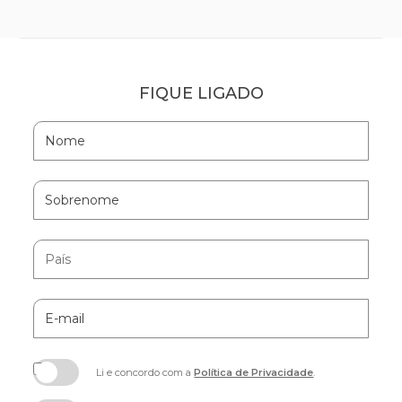
FIQUE LIGADO
Hidden
Nome
Field
Sobrenome
País
E-
mail
Li e concordo com a
Política de Privacidade
.
(opens