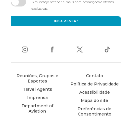
in
Sim, desejo receber e-mails com promoções e ofertas
new
exclusivas.
window)
INSCREVER!
instagram
(opens
facebook
(opens
twitter
(opens
tiktok
(opens
in
in
in
in
new
new
new
new
window)
window)
window)
window)
Reuniões, Grupos e
Contato
Esportes
Política de Privacidade
Travel Agents
Acessibilidade
Imprensa
Mapa do site
Department of
Preferências de
Aviation
Consentimento
(opens
in
new
window)