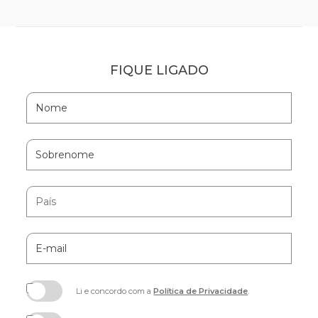
FIQUE LIGADO
Hidden
Nome
Field
Sobrenome
País
E-
mail
Li e concordo com a
Política de Privacidade
.
(opens