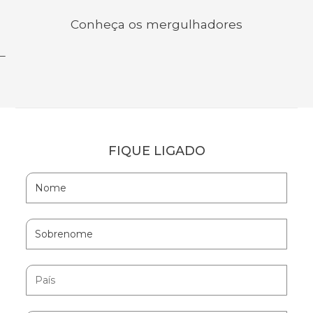
Conheça os mergulhadores
_
FIQUE LIGADO
Hidden
Nome
Field
Sobrenome
País