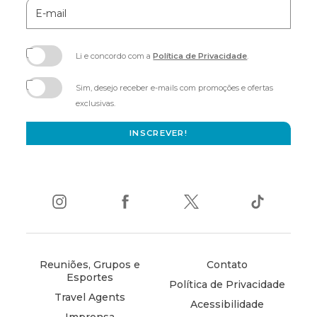
E-
mail
Li e concordo com a
Política de Privacidade
.
(opens
in
Sim, desejo receber e-mails com promoções e ofertas
new
exclusivas.
window)
INSCREVER!
instagram
(opens
facebook
(opens
twitter
(opens
tiktok
(opens
in
in
in
in
new
new
new
new
window)
window)
window)
window)
Reuniões, Grupos e
Contato
Esportes
Política de Privacidade
Travel Agents
Acessibilidade