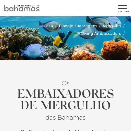
CARDÁ
Casa
Planeje sua viagem
Mergulho
/
/
/
Diving Ambassadors
/
Os
EMBAIXADORES
DE MERGULHO
das Bahamas