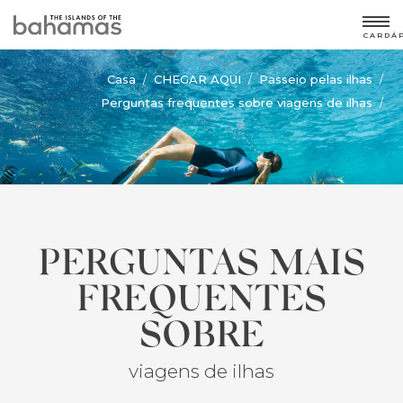
CARDÁ
Casa
CHEGAR AQUI
Passeio pelas ilhas
/
/
/
Perguntas frequentes sobre viagens de ilhas
/
PERGUNTAS MAIS
FREQUENTES
SOBRE
viagens de ilhas