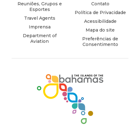
window)
window)
window)
window)
Reuniões, Grupos e
Contato
Esportes
Política de Privacidade
Travel Agents
Acessibilidade
Imprensa
Mapa do site
Department of
Preferências de
Aviation
Consentimento
(opens
in
new
window)