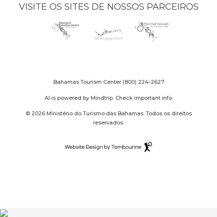
VISITE OS SITES DE NOSSOS PARCEIROS
Nassau
(opens
Grand
(opens
The
(opens
Paradise
in
Bahama
in
Out
in
Island
new
Island
new
Islands
new
logo
window)
logo
window)
logo
window)
Bahamas Tourism Center
(800) 224-2627
AI is powered by Mindtrip. Check important info.
© 2026 Ministério do Turismo das Bahamas. Todos os direitos
reservados.
Destination
Website
(opens
Design
in
By
new
Tambourine
window)