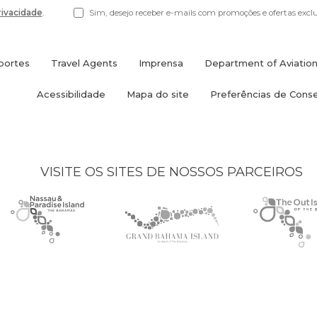
Privacidade
.
Sim, desejo receber e-mails com promoções e ofertas exclu
portes
Travel Agents
Imprensa
Department of Aviatio
(opens
in
Acessibilidade
Mapa do site
Preferências de Cons
new
window)
VISITE OS SITES DE NOSSOS PARCEIROS
Nassau
(opens
Grand
(opens
The
(opens
Paradise
in
Bahama
in
Out
in
Island
new
Island
new
Islands
new
logo
window)
logo
window)
logo
window)