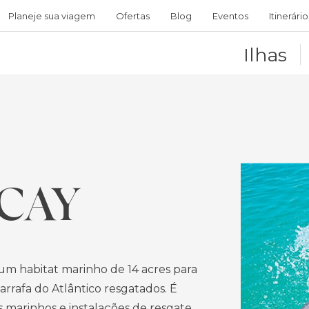
Planeje sua viagem
Ofertas
Blog
Eventos
Itinerário
Ilhas
CAY
e um habitat marinho de 14 acres para
garrafa do Atlântico resgatados.
É
s marinhos e instalações de resgate