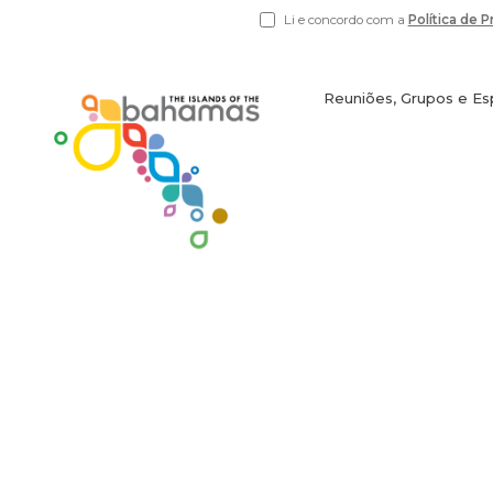
Li e concordo com a
Política de 
(opens
in
new
window)
Reuniões, Grupos e Es