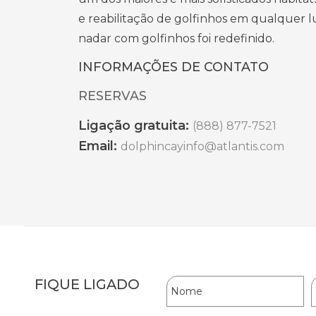
e reabilitação de golfinhos em qualquer
nadar com golfinhos foi redefinido.
INFORMAÇÕES DE CONTATO
RESERVAS
Ligação gratuita:
(888) 877-7521
Email:
dolphincayinfo@atlantis.com
Hidden
Nome
FIQUE LIGADO
Field