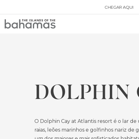
CHEGAR AQUI
Bahamas
Logo
DOLPHIN 
O Dolphin Cay at Atlantis resort é o lar d
raias, leões marinhos e golfinhos nariz de 
um dos maiores e mais sofisticados habitat