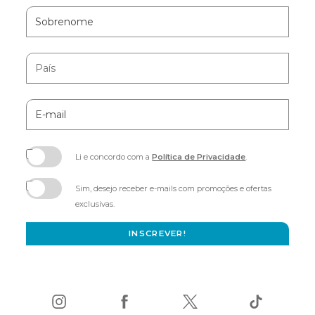
Sobrenome
País
E-
mail
Li e concordo com a
Política de Privacidade
.
(opens
in
Sim, desejo receber e-mails com promoções e ofertas
new
exclusivas.
window)
INSCREVER!