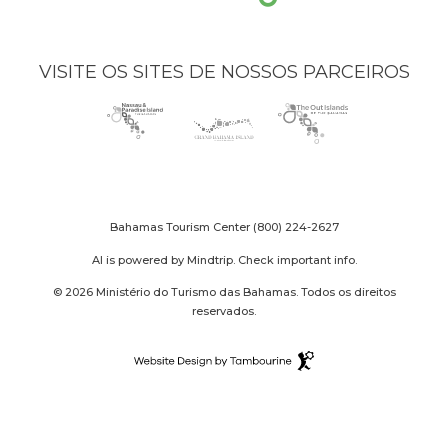
VISITE OS SITES DE NOSSOS PARCEIROS
Nassau
(opens
Grand
(opens
The
(opens
Paradise
in
Bahama
in
Out
in
Island
new
Island
new
Islands
new
logo
window)
logo
window)
logo
window)
Bahamas Tourism Center
(800) 224-2627
AI is powered by Mindtrip. Check important info.
© 2026 Ministério do Turismo das Bahamas. Todos os direitos
reservados.
Destination
Website
(opens
Design
in
By
new
Tambourine
window)