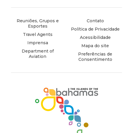
instagram
(opens
facebook
(opens
twitter
(opens
tiktok
(opens
in
in
in
in
new
new
new
new
window)
window)
window)
window)
Reuniões, Grupos e
Contato
Esportes
Política de Privacidade
Travel Agents
Acessibilidade
Imprensa
Mapa do site
Department of
Preferências de
Aviation
Consentimento
(opens
in
new
window)