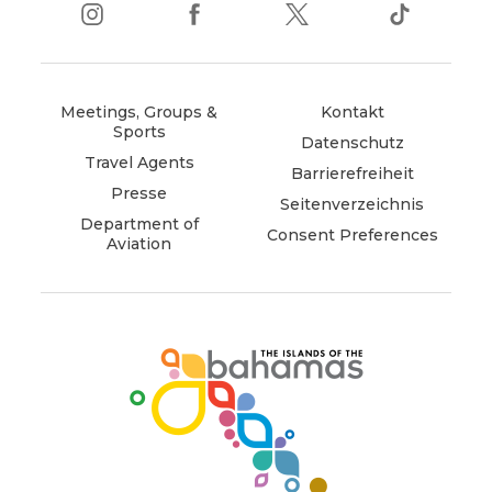
instagram
(opens
facebook
(opens
twitter
(opens
tiktok
(opens
in
in
in
in
new
new
new
new
window)
window)
window)
window)
Meetings, Groups &
Kontakt
Sports
Datenschutz
Travel Agents
Barrierefreiheit
Presse
Seitenverzeichnis
Department of
Consent Preferences
Aviation
(opens
in
new
window)