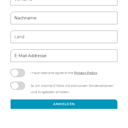
Field
Nachname
Land
E-
Mail-
Addresse
I have read and agree to the
Privacy Policy
.
(opens
in
Ja, ich möchte E-Mails mit exklusiven Sonderaktionen
new
und Angeboten erhalten.
window)
ANMELDEN