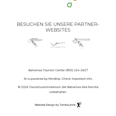
BESUCHEN SIE UNSERE PARTNER-
WEBSITES
Nassau
(opens
Grand
(opens
The
(opens
Paradise
in
Bahama
in
Out
in
Island
new
Island
new
Islands
new
logo
window)
logo
window)
logo
window)
Bahamas Tourism Center
(800) 224-2627
AI is powered by Mindtrip. Check important info.
© 2026 Tourismusministerium der Bahamas Alle Rechte
vorbehalten.
Destination
Website
(opens
Design
in
By