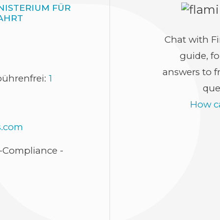
NISTERIUM FÜR
AHRT
Chat with Fi
guide, fo
answers to f
bührenfrei:
1
que
How ca
s.com
-Compliance -