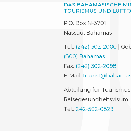
DAS BAHAMASISCHE MI
TOURISMUS UND LUFTF
P.O. Box N-3701
Nassau, Bahamas
Tel.:
(242) 302-2000
| Ge
(800) Bahamas
Fax:
(242) 302-2098
E-Mail:
tourist@bahama
(opens
Abteilung für Tourismus
in
Reisegesundheitsvisum
new
Tel.:
242-502-0829
window)