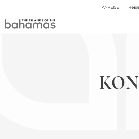
ANREISE
Reis
Bahamas
Logo
KON