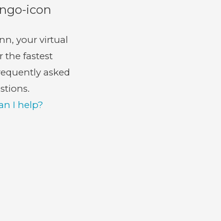
nn, your virtual
r the fastest
requently asked
stions.
n I help?