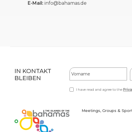
E-Mail:
info@bahamas.de
Hidden
Vorname
IN KONTAKT
Field
BLEIBEN
I have read and agree to the
Priva
(opens
in
new
window)
Meetings, Groups & Spor