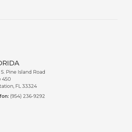
ORIDA
 S. Pine Island Road
e 450
tation, FL 33324
fon:
(954) 236-9292