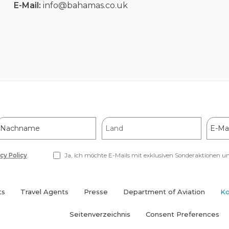
E-Mail:
info@bahamas.co.uk
Nachname
Land
E-
Mail-
Addre
cy Policy
.
Ja, ich möchte E-Mails mit exklusiven Sonderaktionen u
ts
Travel Agents
Presse
Department of Aviation
Ko
(opens
in
Seitenverzeichnis
Consent Preferences
new
window)