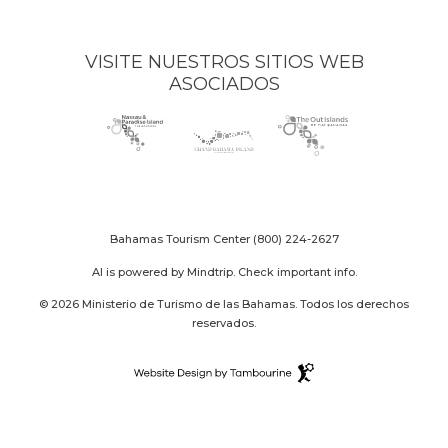
VISITE NUESTROS SITIOS WEB
ASOCIADOS
Nassau
(opens
Grand
(opens
The
(opens
Paradise
in
Bahama
in
Out
in
Island
new
Island
new
Islands
new
logo
window)
logo
window)
logo
window)
Bahamas Tourism Center
(800) 224-2627
AI is powered by Mindtrip. Check important info.
© 2026 Ministerio de Turismo de las Bahamas. Todos los derechos
reservados.
Destination
Website
(opens
Design
in
By
new
Tambourine
window)