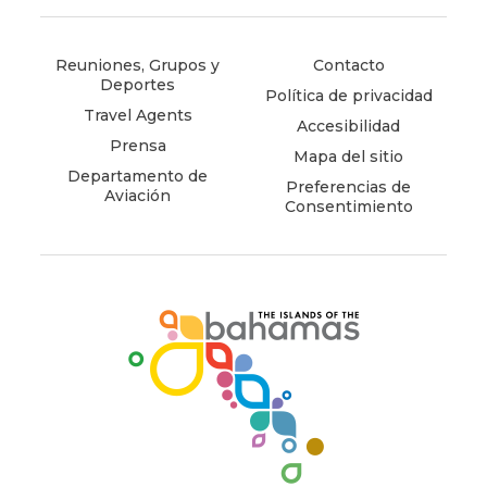
in
in
in
in
in
in
new
new
new
new
new
new
window)
window)
window)
window)
window)
window)
Reuniones, Grupos y
Contacto
Deportes
Política de privacidad
Travel Agents
Accesibilidad
Prensa
Mapa del sitio
Departamento de
Preferencias de
Aviación
Consentimiento
(opens
in
new
window)