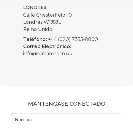
LONDRES
Calle Chesterfield 10
Londres W1J5JL
Reino Unido
Teléfono:
+44 (020) 7355-0800
Correo Electrónico:
info@bahamas.co.uk
MANTÉNGASE CONECTADO
Hidden
Nombre
Field