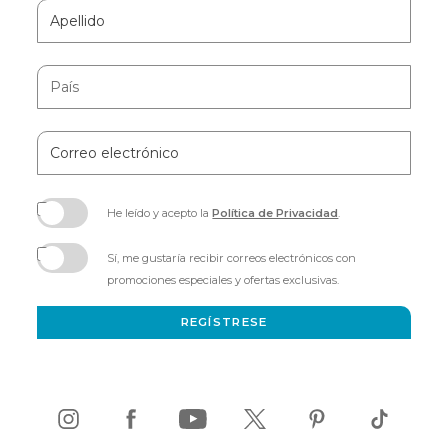
Apellido
País
Correo
electrónico
He leído y acepto la
Política de Privacidad
.
(opens
in
Sí, me gustaría recibir correos electrónicos con
new
promociones especiales y ofertas exclusivas.
window)
REGÍSTRESE
instagram
(opens
facebook
(opens
youtube
(opens
twitter
(opens
pinterest
(opens
tiktok
(opens