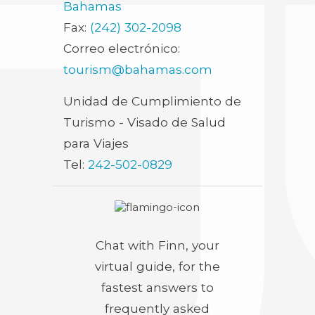
Bahamas
Fax:
(242) 302-2098
Correo electrónico:
tourism@bahamas.com
(opens
Unidad de Cumplimiento de
in
Turismo - Visado de Salud
new
para Viajes
window)
Tel:
242-502-0829
Chat with Finn, your
virtual guide, for the
fastest answers to
frequently asked