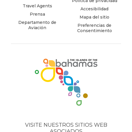
Política de privacidad
Travel Agents
Accesibilidad
Prensa
Mapa del sitio
Departamento de
Preferencias de
Aviación
Consentimiento
(opens
in
new
window)
VISITE NUESTROS SITIOS WEB
ASOCIADOS