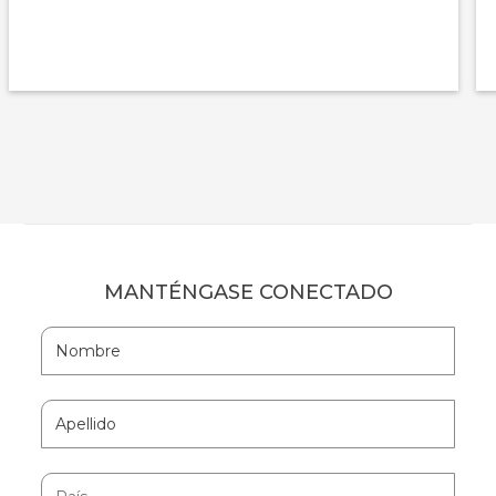
MANTÉNGASE CONECTADO
Hidden
Nombre
Field
Apellido
País