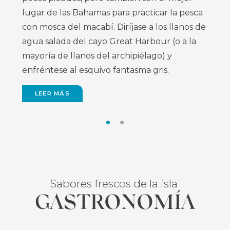
La barrera del cayo Chub, una barrera de
lugar de las Bahamas para practicar la pesca
coral continua de más de un kilómetro de
con mosca del macabí. Diríjase a los llanos de
profundidad, se extiende desde el cayo Chub
agua salada del cayo Great Harbour (o a la
hasta el cayo Whale y ofrece a los
mayoría de llanos del archipiélago) y
buceadores un escaparate de alta visibilidad
enfréntese al esquivo fantasma gris.
de los tiburones de arrecife del Caribe, las
rayas águila manchadas y abundante coral
LEER MÁS
negro entre sus variadas formaciones
coralinas.
LEER MÁS
Sabores frescos de la isla
GASTRONOMÍA