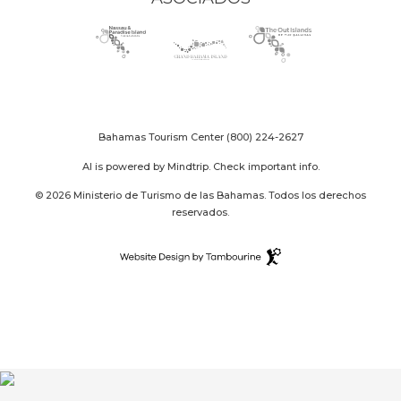
Nassau
(opens
Grand
(opens
The
(opens
Paradise
in
Bahama
in
Out
in
Island
new
Island
new
Islands
new
logo
window)
logo
window)
logo
window)
Bahamas Tourism Center
(800) 224-2627
AI is powered by Mindtrip. Check important info.
© 2026 Ministerio de Turismo de las Bahamas. Todos los derechos
reservados.
Destination
Website
(opens
Design
in
By
new
Tambourine
window)