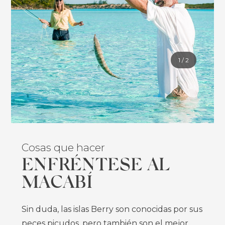
playa.
MÁS INFORMACIÓN
1
/
2
Cosas que hacer
Cosas que hacer
ENFRÉNTESE AL
SUMÉRJASE EN
MACABÍ
NUEVAS
PROFUNDIDADES
Sin duda, las islas Berry son conocidas por sus
peces picudos, pero también son el mejor