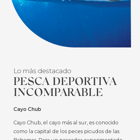
Lo más destacado
Lo más destacado
PESCA DEPORTIVA
EL AGUJERO AZUL
INCOMPARABLE
DEL CAYO DE
HOFFMAN
Cayo Chub
Cayo de Hoffman
Cayo Chub, el cayo más al sur, es conocido
como la capital de los peces picudos de las
Este agujero azul al sur de las islas Berry se