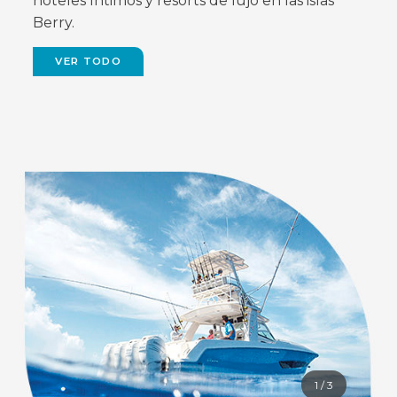
hoteles íntimos y resorts de lujo en las islas
Berry.
VER TODO
1
/
3