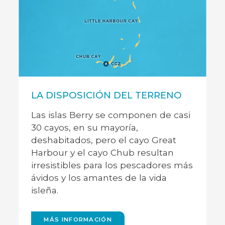
NO
Cayo Great Harbour
Cay
LA DISPOSICIÓN DEL TERRENO
Great Harbour es la isla más grande
Se 
asi
de la cadena. Los vuelos comerciales
eje
Las islas Berry se componen de casi
y privados aterrizan en el aeropuerto
depo
30 cayos, en su mayoría,
de Great Harbour Cay y los
el 
deshabitados, pero el cayo Great
navegantes encontrarán aquí el
Cay.
 más
puerto más grande de las Berry.
Harbour y el cayo Chub resultan
eña.
irresistibles para los pescadores más
ávidos y los amantes de la vida
GO BACK
isleña.
MÁS INFORMACIÓN