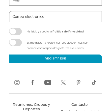
Correo
electrónico
He leído y acepto la
Política de Privacidad
.
(opens
in
Sí, me gustaría recibir correos electrónicos con
new
promociones especiales y ofertas exclusivas.
window)
REGÍSTRESE
instagram
(opens
facebook
(opens
youtube
(opens
twitter
(opens
pinterest
(opens
tiktok
(opens
in
in
in
in
in
in
new
new
new
new
new
new
window)
window)
window)
window)
window)
window)
Reuniones, Grupos y
Contacto
Deportes