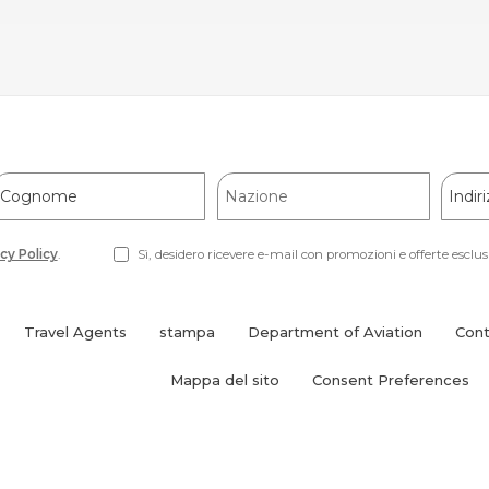
Cognome
Nazione
Indiri
e-
mail
cy Policy
.
Sì, desidero ricevere e-mail con promozioni e offerte esclus
Travel Agents
stampa
Department of Aviation
Cont
(opens
in
Mappa del sito
Consent Preferences
new
window)