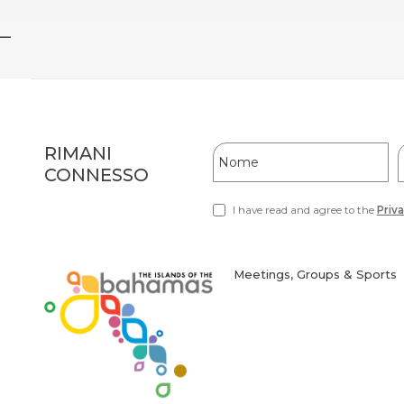
_
Hidden
Nome
RIMANI
Field
CONNESSO
I have read and agree to the
Priva
(opens
in
new
window)
Meetings, Groups & Sports