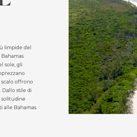
ù limpide del
le Bahamas
 sole, gli
 apprezzano
i scalo offrono
Dallo stile di
a solitudine
ti alle Bahamas.