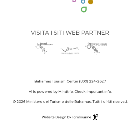
VISITA I SITI WEB PARTNER
Nassau
(opens
Grand
(opens
The
(opens
Paradise
in
Bahama
in
Out
in
Island
new
Island
new
Islands
new
logo
window)
logo
window)
logo
window)
Bahamas Tourism Center
(800) 224-2627
AI is powered by Mindtrip. Check important info.
© 2026 Ministero del Turismo delle Bahamas. Tutti i diritti riservati.
Destination
Website
(opens
Design
in
By
new
Tambourine
window)