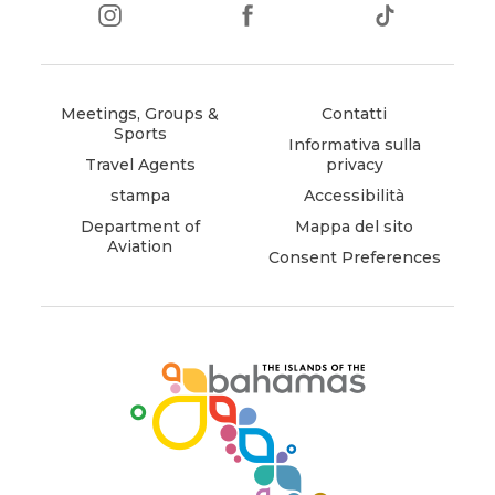
instagram
(opens
facebook
(opens
tiktok
(opens
in
in
in
new
new
new
window)
window)
window)
Meetings, Groups &
Contatti
Sports
Informativa sulla
Travel Agents
privacy
stampa
Accessibilità
Department of
Mappa del sito
Aviation
Consent Preferences
(opens
in
new
window)