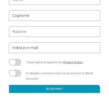
Field
Cognome
Nazione
Indirizzo
e-
mail
I have read and agree to the
Privacy Policy
.
(opens
in
Sì, desidero ricevere e-mail con promozioni e offerte
new
esclusive
window)
ISCRIVIMI!