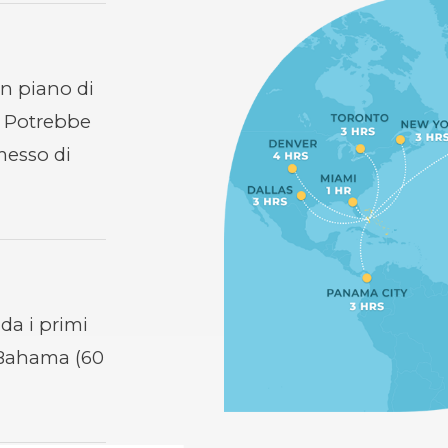
n piano di
e. Potrebbe
rmesso di
ida i primi
 Bahama (60