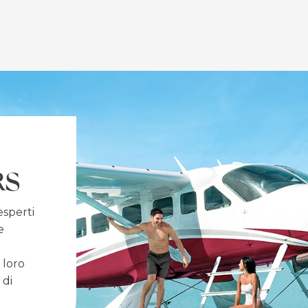
RS
esperti
e
 loro
 di