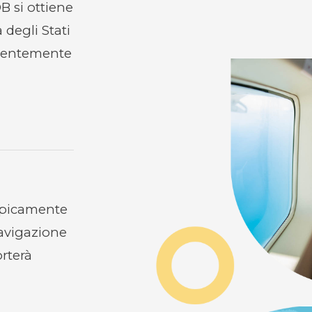
 si ottiene
 degli Stati
equentemente
tipicamente
navigazione
orterà