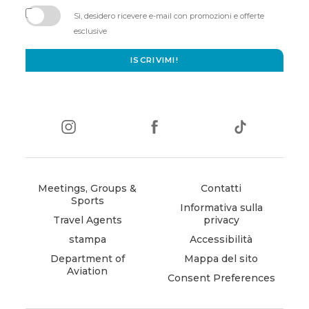
in
Sì, desidero ricevere e-mail con promozioni e offerte
new
esclusive
window)
ISCRIVIMI!
instagram
(opens
facebook
(opens
tiktok
(opens
in
in
in
new
new
new
window)
window)
window)
Meetings, Groups &
Contatti
Sports
Informativa sulla
Travel Agents
privacy
stampa
Accessibilità
Department of
Mappa del sito
Aviation
Consent Preferences
(opens
in
new