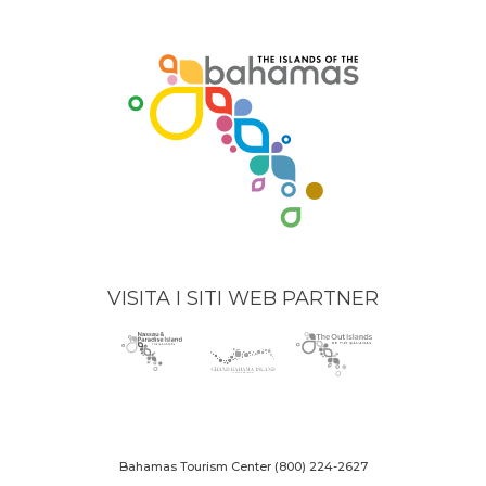
window)
VISITA I SITI WEB PARTNER
Nassau
(opens
Grand
(opens
The
(opens
Paradise
in
Bahama
in
Out
in
Island
new
Island
new
Islands
new
logo
window)
logo
window)
logo
window)
Bahamas Tourism Center
(800) 224-2627