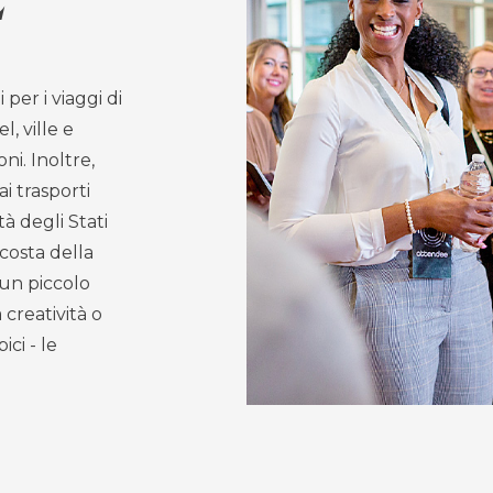
er i viaggi di
l, ville e
i. Inoltre,
i trasporti
tà degli Stati
 costa della
un piccolo
creatività o
ci - le