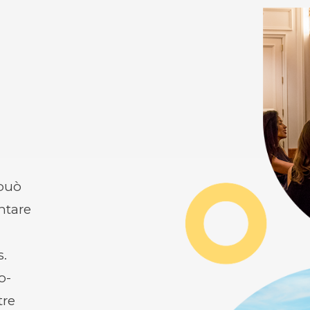
 può
ntare
s.
o-
tre