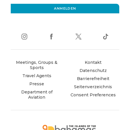
window)
ANMELDEN
instagram
(opens
facebook
(opens
twitter
(opens
tiktok
(opens
in
in
in
in
new
new
new
new
window)
window)
window)
window)
Meetings, Groups &
Kontakt
Sports
Datenschutz
Travel Agents
Barrierefreiheit
Presse
Seitenverzeichnis
Department of
Consent Preferences
Aviation
(opens
in
new
window)