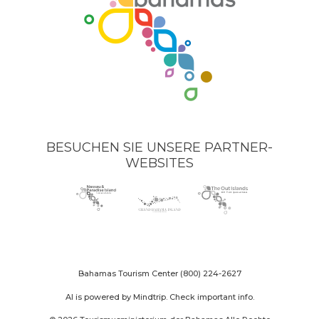
BESUCHEN SIE UNSERE PARTNER-
WEBSITES
Nassau
(opens
Grand
(opens
The
(opens
Paradise
in
Bahama
in
Out
in
Island
new
Island
new
Islands
new
logo
window)
logo
window)
logo
window)
Bahamas Tourism Center
(800) 224-2627
AI is powered by Mindtrip. Check important info.