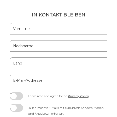
IN KONTAKT BLEIBEN
Hidden
Vorname
Field
Nachname
Land
E-
Mail-
Addresse
I have read and agree to the
Privacy Policy
.
(opens
in
Ja, ich möchte E-Mails mit exklusiven Sonderaktionen
new
und Angeboten erhalten.