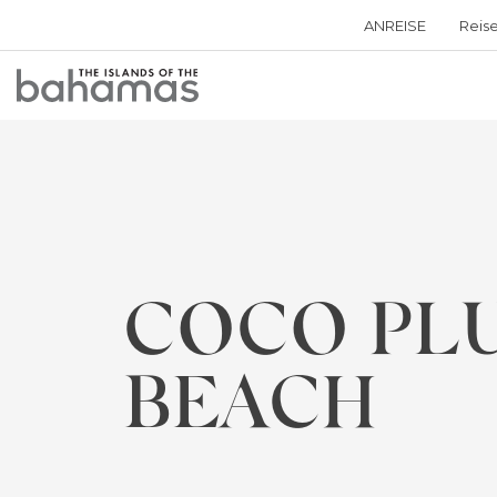
ANREISE
Reis
Bahamas
Logo
COCO PL
BEACH