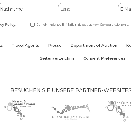
Nachname
Land
E-
Mail-
Addre
cy Policy
.
Ja, ich möchte E-Mails mit exklusiven Sonderaktionen u
ts
Travel Agents
Presse
Department of Aviation
Ko
(opens
in
Seitenverzeichnis
Consent Preferences
new
window)
BESUCHEN SIE UNSERE PARTNER-WEBSITE
Nassau
(opens
Grand
(opens
The
(opens
Paradise
in
Bahama
in
Out
in
Island
new
Island
new
Islands
new
logo
window)
logo
window)
logo
window)