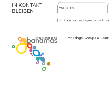
Hidden
Vorname
IN KONTAKT
Field
BLEIBEN
I have read and agree to the
Priva
(opens
in
new
window)
Meetings, Groups & Spor