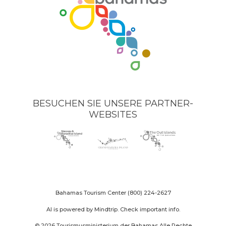
BESUCHEN SIE UNSERE PARTNER-
WEBSITES
Nassau
(opens
Grand
(opens
The
(opens
Paradise
in
Bahama
in
Out
in
Island
new
Island
new
Islands
new
logo
window)
logo
window)
logo
window)
Bahamas Tourism Center
(800) 224-2627
AI is powered by Mindtrip. Check important info.
© 2026 Tourismusministerium der Bahamas Alle Rechte