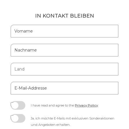
IN KONTAKT BLEIBEN
Hidden
Vorname
Field
Nachname
Land
E-
Mail-
Addresse
I have read and agree to the
Privacy Policy
.
(opens
in
Ja, ich möchte E-Mails mit exklusiven Sonderaktionen
new
und Angeboten erhalten.