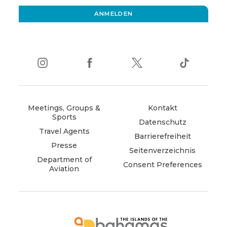
window)
ANMELDEN
instagram
(opens
facebook
(opens
twitter
(opens
tiktok
(opens
in
in
in
in
new
new
new
new
window)
window)
window)
window)
Meetings, Groups &
Kontakt
Sports
Datenschutz
Travel Agents
Barrierefreiheit
Presse
Seitenverzeichnis
Department of
Consent Preferences
Aviation
(opens
in
new
window)