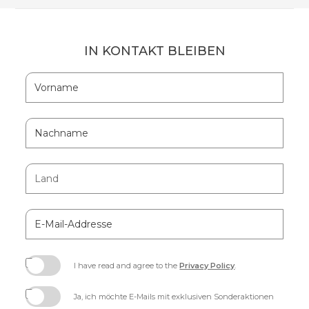
IN KONTAKT BLEIBEN
Hidden
Vorname
Field
Nachname
Land
E-
Mail-
Addresse
I have read and agree to the
Privacy Policy
.
(opens
in
Ja, ich möchte E-Mails mit exklusiven Sonderaktionen