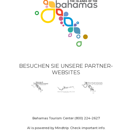
BESUCHEN SIE UNSERE PARTNER-
WEBSITES
Nassau
(opens
Grand
(opens
The
(opens
Paradise
in
Bahama
in
Out
in
Island
new
Island
new
Islands
new
logo
window)
logo
window)
logo
window)
Bahamas Tourism Center
(800) 224-2627
AI is powered by Mindtrip. Check important info.