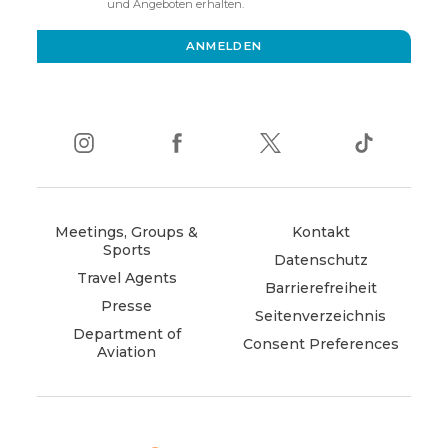
new
und Angeboten erhalten.
window)
ANMELDEN
instagram
(opens
facebook
(opens
twitter
(opens
tiktok
(opens
in
in
in
in
new
new
new
new
window)
window)
window)
window)
Meetings, Groups &
Kontakt
Sports
Datenschutz
Travel Agents
Barrierefreiheit
Presse
Seitenverzeichnis
Department of
Consent Preferences
Aviation
(opens
in
new
window)