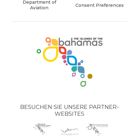
Department of
Consent Preferences
Aviation
(opens
in
new
window)
BESUCHEN SIE UNSERE PARTNER-
WEBSITES
Nassau
(opens
Grand
(opens
The
(opens
Paradise
in
Bahama
in
Out
in
Island
new