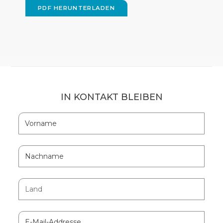
PDF HERUNTERLADEN
(OPENS
IN
NEW
WINDOW)
IN KONTAKT BLEIBEN
Hidden
Vorname
Field
Nachname
Land
E-