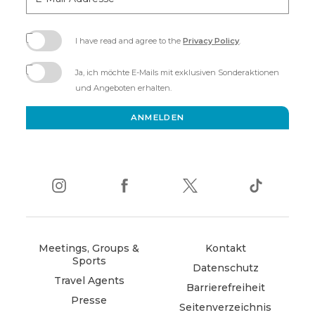
Mail-
Addresse
I have read and agree to the
Privacy Policy
.
(opens
in
Ja, ich möchte E-Mails mit exklusiven Sonderaktionen
new
und Angeboten erhalten.
window)
ANMELDEN
instagram
(opens
facebook
(opens
twitter
(opens
tiktok
(opens
in
in
in
in
new
new
new
new
window)
window)
window)
window)
Meetings, Groups &
Kontakt
Sports
Datenschutz
Travel Agents
Barrierefreiheit
Presse
Seitenverzeichnis