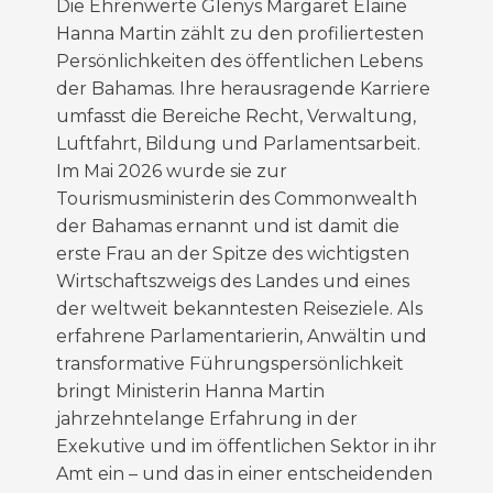
new
Die
Ehrenwerte
Glenys Margaret Elaine
window)
Hanna
Martin zählt zu den profiliertesten
Persönlichkeiten des öffentlichen Lebens
der Bahamas. Ihre herausragende Karriere
umfasst die Bereiche Recht, Verwaltung,
Luftfahrt,
Bildung
und Parlamentsarbeit.
Im Mai 2026 wurde sie zur
Tourismusministerin des Commonwealth
der Bahamas ernannt und ist damit die
erste Frau an der Spitze des wichtigsten
Wirtschaftszweigs des Landes und eines
der weltweit bekanntesten Reiseziele. Als
erfahrene Parlamentarierin, Anwältin
und
transformative Führungspersönlichkeit
bringt Ministerin Hanna Martin
jahrzehntelange Erfahrung in der
Exekutive und
im öffentlichen Sektor
in ihr
Amt ein – und das in einer entscheidenden