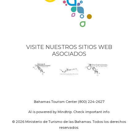
VISITE NUESTROS SITIOS WEB
ASOCIADOS
Nassau
(opens
Grand
(opens
The
(opens
Paradise
in
Bahama
in
Out
in
Island
new
Island
new
Islands
new
logo
window)
logo
window)
logo
window)
Bahamas Tourism Center
(800) 224-2627
AI is powered by Mindtrip. Check important info.
© 2026 Ministerio de Turismo de las Bahamas. Todos los derechos
reservados.