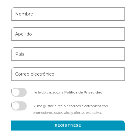
Hidden
Nombre
Field
Apellido
País
Correo
electrónico
He leído y acepto la
Política de Privacidad
.
(opens
in
Sí, me gustaría recibir correos electrónicos con
new
promociones especiales y ofertas exclusivas.
window)
REGÍSTRESE