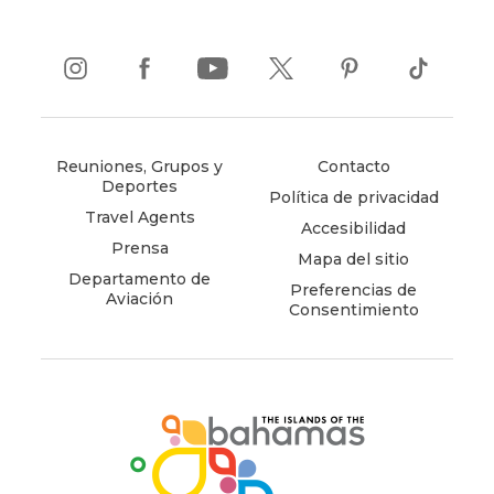
instagram
(opens
facebook
(opens
youtube
(opens
twitter
(opens
pinterest
(opens
tiktok
(opens
in
in
in
in
in
in
new
new
new
new
new
new
window)
window)
window)
window)
window)
window)
Reuniones, Grupos y
Contacto
Deportes
Política de privacidad
Travel Agents
Accesibilidad
Prensa
Mapa del sitio
Departamento de
Preferencias de
Aviación
Consentimiento
(opens
in
new
window)