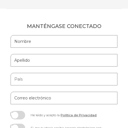
MANTÉNGASE CONECTADO
Hidden
Nombre
Field
Apellido
País
Correo
electrónico
He leído y acepto la
Política de Privacidad
.
(opens
in