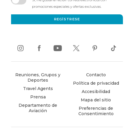
Sí, me gustaría recibir correos electrónicos con
new
promociones especiales y ofertas exclusivas.
window)
REGÍSTRESE
instagram
(opens
facebook
(opens
youtube
(opens
twitter
(opens
pinterest
(opens
tiktok
(opens
in
in
in
in
in
in
new
new
new
new
new
new
window)
window)
window)
window)
window)
window)
Reuniones, Grupos y
Contacto
Deportes
Política de privacidad
Travel Agents
Accesibilidad
Prensa
Mapa del sitio
Departamento de
Preferencias de
Aviación
Consentimiento
(opens
in
new
window)