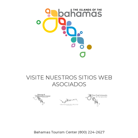
VISITE NUESTROS SITIOS WEB
ASOCIADOS
Nassau
(opens
Grand
(opens
The
(opens
Paradise
in
Bahama
in
Out
in
Island
new
Island
new
Islands
new
logo
window)
logo
window)
logo
window)
Bahamas Tourism Center
(800) 224-2627