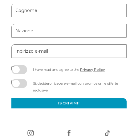
Cognome
Nazione
Indirizzo
e-
mail
I have read and agree to the
Privacy Policy
.
(opens
in
Sì, desidero ricevere e-mail con promozioni e offerte
new
esclusive
window)
ISCRIVIMI!