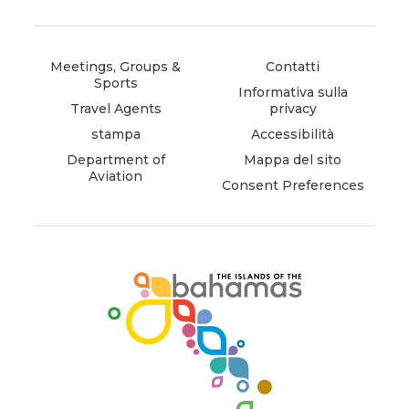
instagram
(opens
facebook
(opens
tiktok
(opens
in
in
in
new
new
new
window)
window)
window)
Meetings, Groups &
Contatti
Sports
Informativa sulla
Travel Agents
privacy
stampa
Accessibilità
Department of
Mappa del sito
Aviation
Consent Preferences
(opens
in
new
window)