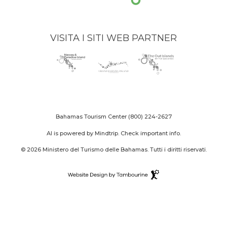
VISITA I SITI WEB PARTNER
Nassau
(opens
Grand
(opens
The
(opens
Paradise
in
Bahama
in
Out
in
Island
new
Island
new
Islands
new
logo
window)
logo
window)
logo
window)
Bahamas Tourism Center
(800) 224-2627
AI is powered by Mindtrip. Check important info.
© 2026 Ministero del Turismo delle Bahamas. Tutti i diritti riservati.
Destination
Website
(opens
Design
in
By
new
Tambourine
window)