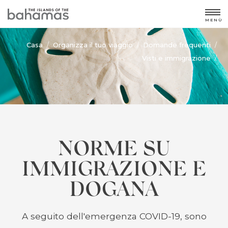
MENÙ
Casa
Organizza il tuo viaggio
Domande frequenti
/
/
/
Visti e immigrazione
/
NORME SU
IMMIGRAZIONE E
DOGANA
A seguito dell'emergenza COVID-19, sono