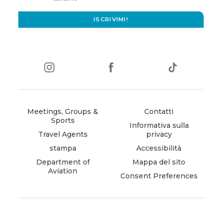
window)
ISCRIVIMI!
instagram
(opens
facebook
(opens
tiktok
(opens
in
in
in
new
new
new
window)
window)
window)
Meetings, Groups &
Contatti
Sports
Informativa sulla
Travel Agents
privacy
stampa
Accessibilità
Department of
Mappa del sito
Aviation
Consent Preferences
(opens
in
new
window)