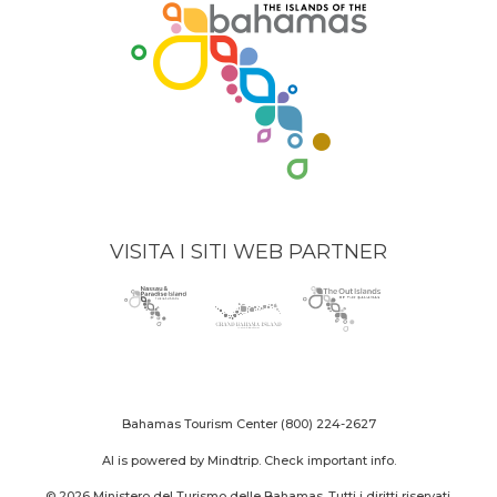
VISITA I SITI WEB PARTNER
Nassau
(opens
Grand
(opens
The
(opens
Paradise
in
Bahama
in
Out
in
Island
new
Island
new
Islands
new
logo
window)
logo
window)
logo
window)
Bahamas Tourism Center
(800) 224-2627
AI is powered by Mindtrip. Check important info.
© 2026 Ministero del Turismo delle Bahamas. Tutti i diritti riservati.