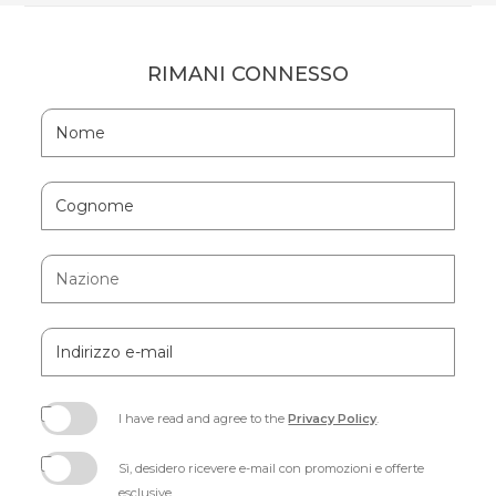
RIMANI CONNESSO
Hidden
Nome
Field
Cognome
Nazione
Indirizzo
e-
mail
I have read and agree to the
Privacy Policy
.
(opens
in
Sì, desidero ricevere e-mail con promozioni e offerte
new
esclusive