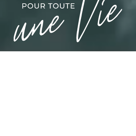
LES ÎLES DES
BAHAMAS
Des bancs de sable secrets et des plages de
sable rose. Des kilomètres d'eaux
S'ENVOLENT
incroyablement bleues. En bref, il s'agit du
cadre le plus idyllique au monde pour une
escapade. Un endroit où les aventures se
déroulent en un clin d'œil - à travers 16 îles