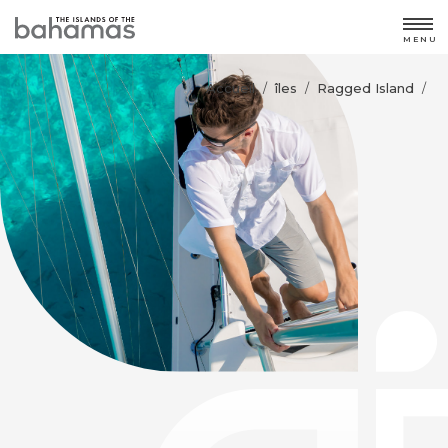
MENU
Accueil
îles
Ragged Island
/
/
/