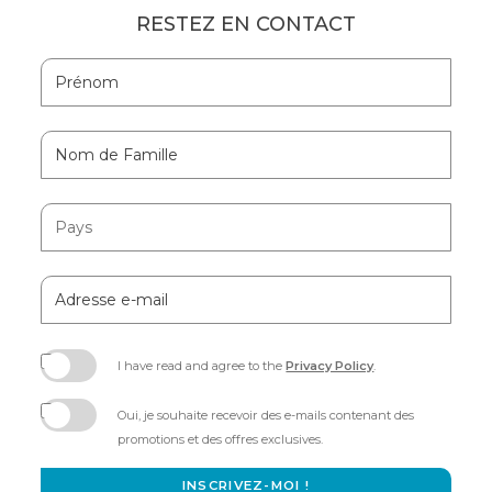
RESTEZ EN CONTACT
Hidden
Prénom
Field
Nom
de
Famille
Pays
Adresse
e-
mail
I have read and agree to the
Privacy Policy
.
(opens
in
Oui, je souhaite recevoir des e-mails contenant des
new
promotions et des offres exclusives.
window)
INSCRIVEZ-MOI !