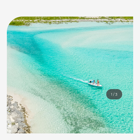
1
/
3