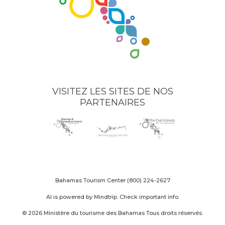
VISITEZ LES SITES DE NOS
PARTENAIRES
Nassau
(opens
Grand
(opens
The
(opens
Paradise
in
Bahama
in
Out
in
Island
new
Island
new
Islands
new
logo
window)
logo
window)
logo
window)
Bahamas Tourism Center
(800) 224-2627
AI is powered by Mindtrip. Check important info.
© 2026 Ministère du tourisme des Bahamas Tous droits réservés.