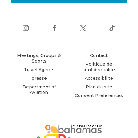
instagram
(opens
facebook
(opens
twitter
(opens
tiktok
(opens
in
in
in
in
new
new
new
new
window)
window)
window)
window)
Meetings, Groups &
Contact
Sports
Politique de
Travel Agents
confidentialité
presse
Accessibilité
Department of
Plan du site
Aviation
Consent Preferences
(opens
in
new
window)