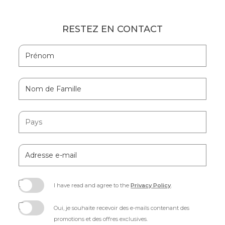
RESTEZ EN CONTACT
Hidden
Prénom
Field
Nom
de
Famille
Pays
Adresse
e-
mail
I have read and agree to the
Privacy Policy
.
(opens
in
Oui, je souhaite recevoir des e-mails contenant des
new
promotions et des offres exclusives.