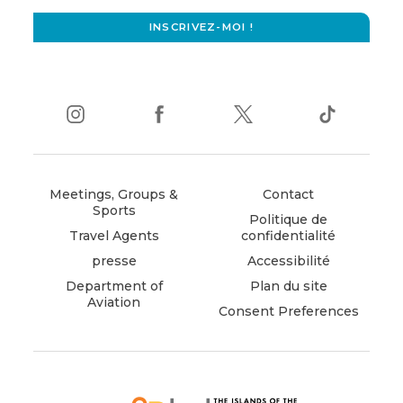
window)
INSCRIVEZ-MOI !
instagram
(opens
facebook
(opens
twitter
(opens
tiktok
(opens
in
in
in
in
new
new
new
new
window)
window)
window)
window)
Meetings, Groups &
Contact
Sports
Politique de
Travel Agents
confidentialité
presse
Accessibilité
Department of
Plan du site
Aviation
Consent Preferences
(opens
in
new
window)