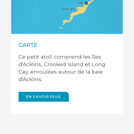
Acklins
Cro
CARTE
Très bien préservée, Acklins est la
Bien
plus grande île de l'archipel. Des vols
acce
Ce petit atoll comprend les îles
 Cay,
privés et intérieurs desservent
l'aé
lins.
d'Acklins, Crooked Island et Long
l'aéroport régional de Spring Point
qui 
Cay, enroulées autour de la baie
qui se trouve sur l'île.
au d
d'Acklins.
GO BACK
EN SAVOIR PLUS