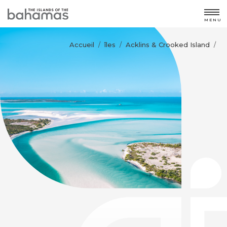
MENU
Accueil
îles
Acklins & Crooked Island
/
/
/