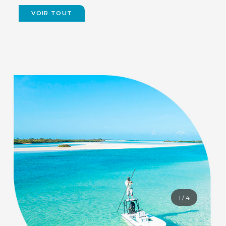
VOIR TOUT
1
/
4