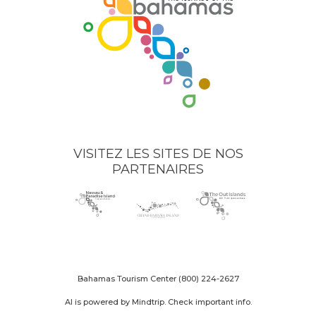
VISITEZ LES SITES DE NOS
PARTENAIRES
Nassau
(opens
Grand
(opens
The
(opens
Paradise
in
Bahama
in
Out
in
Island
new
Island
new
Islands
new
logo
window)
logo
window)
logo
window)
Bahamas Tourism Center
(800) 224-2627
AI is powered by Mindtrip. Check important info.