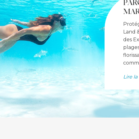
PAR
MAR
Protég
Land &
des Ex
plage
floris
comme 
Lire la