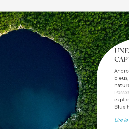
UNE
CAP
Andros
bleus,
nature
Passez
explor
Blue H
Lire la