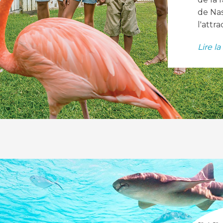
de Nas
l'attra
Lire la