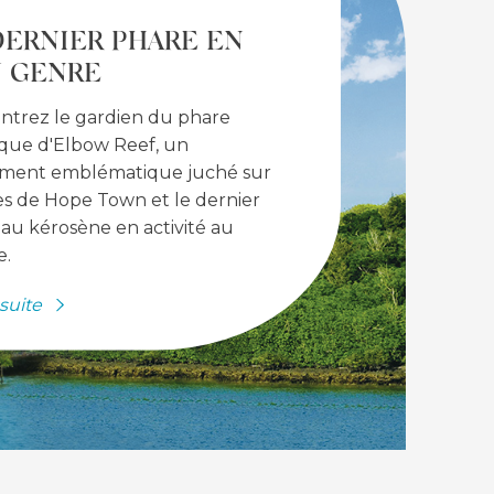
DERNIER PHARE EN
 GENRE
ntrez le gardien du phare
ique d'Elbow Reef, un
ent emblématique juché sur
ves de Hope Town et le dernier
au kérosène en activité au
.
 suite