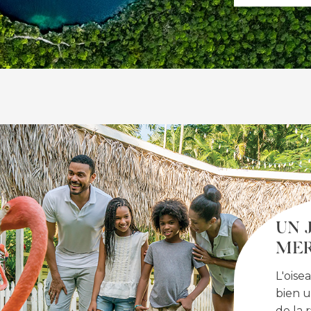
UN 
MER
L'oise
bien u
de la 