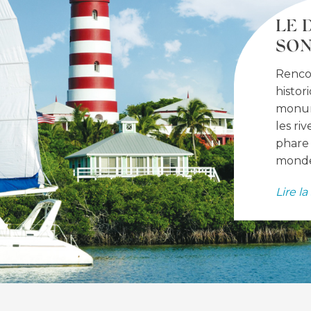
LE 
SON
Renco
histor
monum
les ri
phare 
monde
Lire la