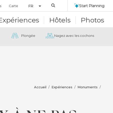
Search
Start Planning
s
Carte
FR
Expériences
Hôtels
Photos
Plongée
Nagez avec les cochons
Accueil
Expériences
Monuments
/
/
/