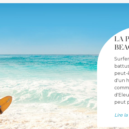
LA 
BEA
Surfer
battus
peut-ê
d'un h
commu
d'Eleu
peut p
Lire la