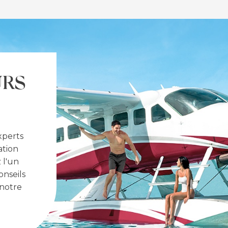
URS
xperts
ation
 l'un
onseils
 notre