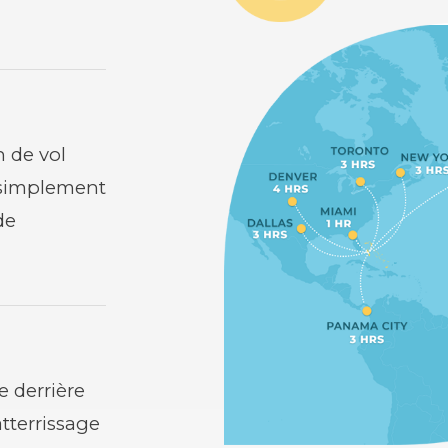
 de vol
z simplement
de
de derrière
atterrissage