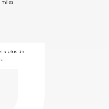
 miles
s
is à plus de
de