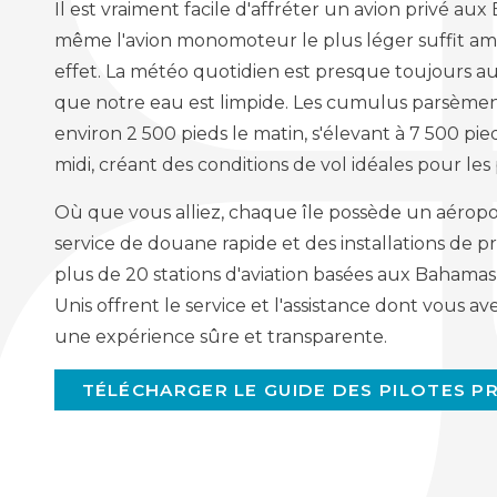
Il est vraiment facile d'affréter un avion privé au
même l'avion monomoteur le plus léger suffit a
effet. La météo quotidien est presque toujours a
que notre eau est limpide. Les cumulus parsèment
environ 2 500 pieds le matin, s'élevant à 7 500 pie
midi, créant des conditions de vol idéales pour les p
Où que vous alliez, chaque île possède un aérop
service de douane rapide et des installations de p
plus de 20 stations d'aviation basées aux Bahamas
Unis offrent le service et l'assistance dont vous a
une expérience sûre et transparente.
TÉLÉCHARGER LE GUIDE DES PILOTES PR
(OPENS
IN
NEW
WINDOW)