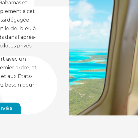
x Bahamas et
mplement à cet
ussi dégagée
 le ciel bleu à
ds dans l'après-
ilotes privés.
ort avec un
remier ordre, et
 et aux États-
vez besoin pour
IVÉS