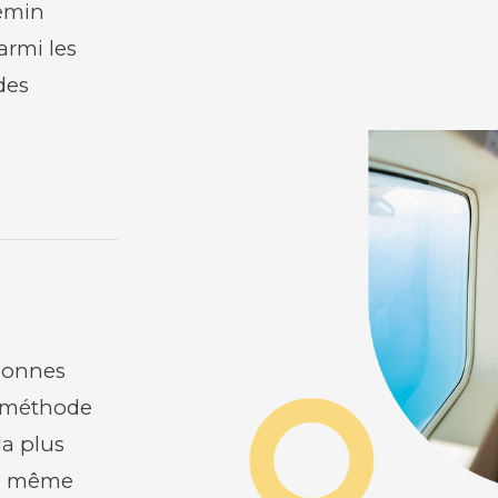
hemin
armi les
 des
bonnes
la méthode
la plus
ra même