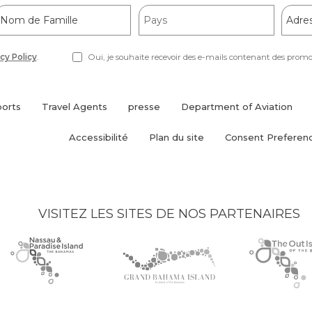
Nom
Pays
Adres
de
e-
amille
mail
cy Policy
.
Oui, je souhaite recevoir des e-mails contenant des promoti
ports
Travel Agents
presse
Department of Aviation
(opens
in
Accessibilité
Plan du site
Consent Preferen
new
window)
VISITEZ LES SITES DE NOS PARTENAIRES
Nassau
(opens
Grand
(opens
The
(opens
Paradise
in
Bahama
in
Out
in
Island
new
Island
new
Islands
new
logo
window)
logo
window)
logo
window)