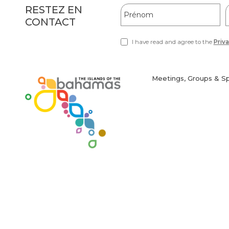
Hidden
Prénom
RESTEZ EN
Field
CONTACT
F
I have read and agree to the
Priva
(opens
in
new
window)
Meetings, Groups & S