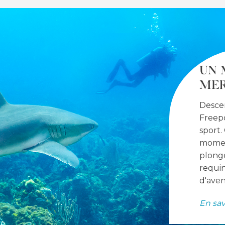
UN 
MER
Desce
Freepo
sport
momen
plong
requin
d'aven
En sav