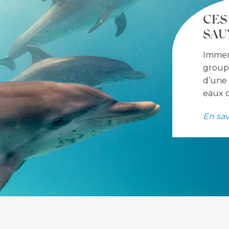
CES
SAU
Immer
group
d’une
eaux c
En sav