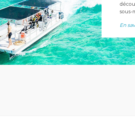
découv
sous-m
En sav