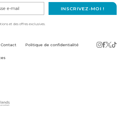
se
INSCRIVEZ-MOI !
ons et des offres exclusives.
Contact
Politique de confidentialité
instagram
(opens
facebook
(opens
twitter
(opens
tiktok
(opens
ces
in
in
in
in
new
new
new
new
window)
window)
window)
windo