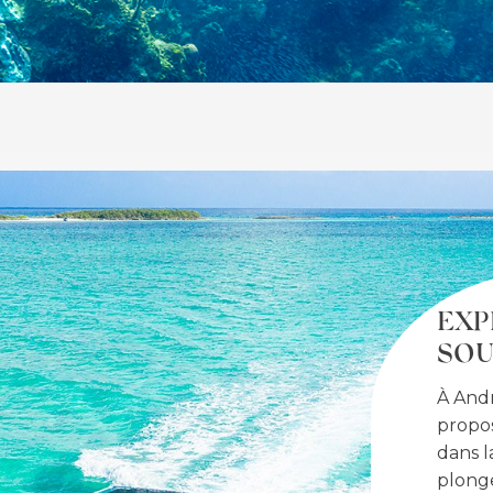
EXP
SOU
À Andr
propos
dans l
plonge