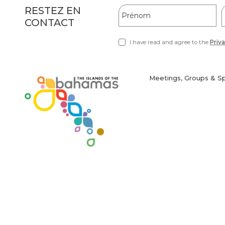
Hidden
Prénom
RESTEZ EN
Field
CONTACT
F
I have read and agree to the
Priva
(opens
in
new
window)
Meetings, Groups & S