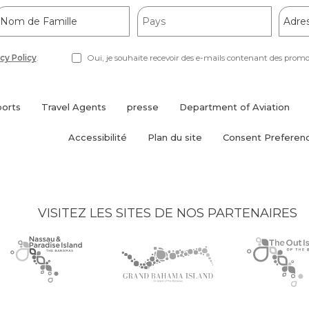
Nom
Pays
Adres
de
e-
amille
mail
cy Policy
.
Oui, je souhaite recevoir des e-mails contenant des promoti
ports
Travel Agents
presse
Department of Aviation
(opens
in
Accessibilité
Plan du site
Consent Preferen
new
window)
VISITEZ LES SITES DE NOS PARTENAIRES
Nassau
(opens
Grand
(opens
The
(opens
Paradise
in
Bahama
in
Out
in
Island
new
Island
new
Islands
new
logo
window)
logo
window)
logo
window)