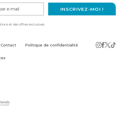
se
INSCRIVEZ-MOI !
ons et des offres exclusives.
Contact
Politique de confidentialité
instagram
(opens
facebook
(opens
twitter
(opens
tiktok
(opens
ces
in
in
in
in
new
new
new
new
window)
window)
window)
windo