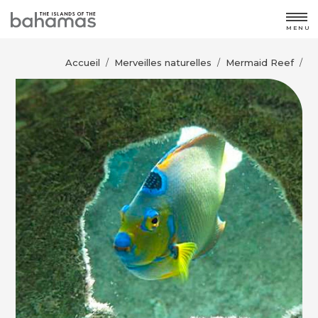
MENU
Accueil
Merveilles naturelles
Mermaid Reef
/
/
/