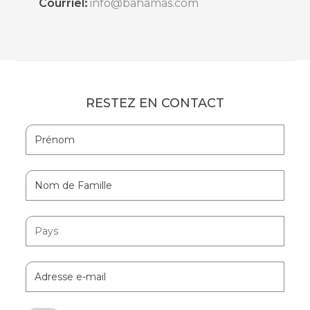
Courriel:
info@bahamas.com
RESTEZ EN CONTACT
Hidden
Prénom
Field
Nom
de
Famille
Pays
Adresse
e-
mail