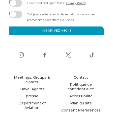
I have read and agree to the
Privacy Policy
.
(opens
in
Oui, je souhaite recevoir des e-mails contenant des
new
promotions et des offres exclusives.
window)
INSCRIVEZ-MOI !
instagram
(opens
facebook
(opens
twitter
(opens
tiktok
(opens
in
in
in
in
new
new
new
new
window)
window)
window)
window)
Meetings, Groups &
Contact
Sports
Politique de
Travel Agents
confidentialité
presse
Accessibilité
Department of
Plan du site
Aviation
Consent Preferences
(opens