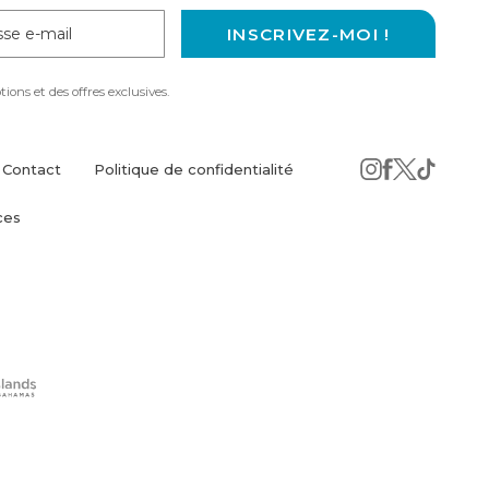
se
INSCRIVEZ-MOI !
ons et des offres exclusives.
Contact
Politique de confidentialité
instagram
(opens
facebook
(opens
twitter
(opens
tiktok
(opens
ces
in
in
in
in
new
new
new
new
window)
window)
window)
windo