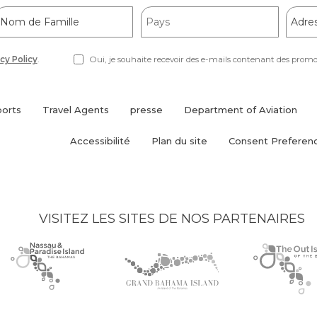
Nom
Pays
Adres
de
e-
amille
mail
cy Policy
.
Oui, je souhaite recevoir des e-mails contenant des promoti
ports
Travel Agents
presse
Department of Aviation
(opens
in
Accessibilité
Plan du site
Consent Preferen
new
window)
VISITEZ LES SITES DE NOS PARTENAIRES
Nassau
(opens
Grand
(opens
The
(opens
Paradise
in
Bahama
in
Out
in
Island
new
Island
new
Islands
new
logo
window)
logo
window)
logo
window)