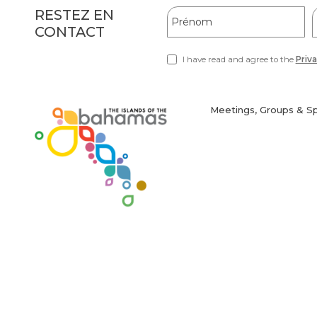
Hidden
Prénom
RESTEZ EN
Field
CONTACT
F
I have read and agree to the
Priva
(opens
in
new
window)
Meetings, Groups & S