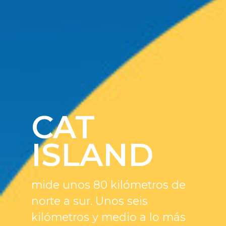
CAT
ISLAND
mide unos 80 kilómetros de
norte a sur. Unos seis
kilómetros y medio a lo más